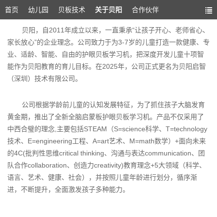
首页
幼儿园
贝板技术
关于贝阳
合作伙伴
贝阳，自2011年成立以来，一直秉承“让孩子开心、老师省心、
家长放心”的企业理念。公司致力于为3-7岁的儿童打造一款健康、专
业、适龄、智能、自由的护眼贝板学习机，把深度开发儿童十项智
能作为贝阳教育的育儿目标。在2025年，公司正式更名为贝阳启智
（深圳）技术有限公司。
公司根据学龄前儿童的认知发展特征，为了抓住孩子大脑发育
黄金期，推出了全新全脑启蒙板护眼贝板学习机。产品不仅采用了
中西合璧的理念,主要包括STEAM（S=science科学、T=technology
技术、E=engineering工程、A=art艺术、M=math数学）+面向未来
的4C(批判性思维critical thinking、沟通与表达communication、团
队合作collaboration、创造力creativity)教育理念+5大领域（科学、
语言、艺术、健康、社会），并按照儿童年龄进行划分，循序渐
进，不断提升，全面激发孩子多种能力。